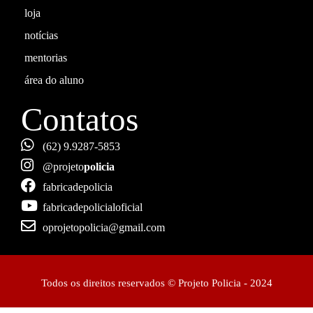
loja
notícias
mentorias
área do aluno
Contatos
(62) 9.9287-5853
@projeto
policia
fabricadepolicia
fabricadepolicialoficial
oprojetopolicia@gmail.com
Todos os direitos reservados © Projeto Policia - 2024